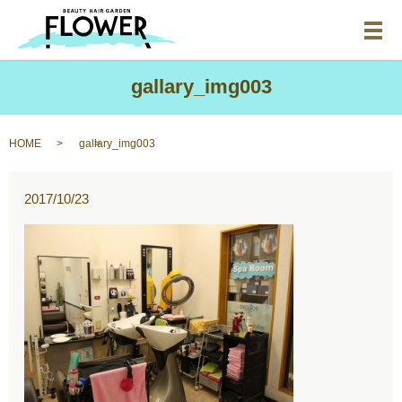
メ
gallary_img003
HOME
gallary_img003
2017/10/23