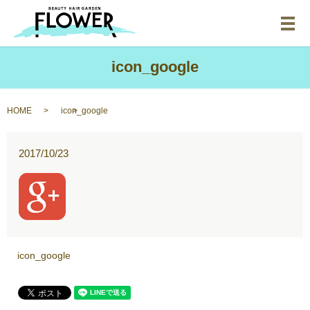
メ
icon_google
HOME
icon_google
2017/10/23
icon_google