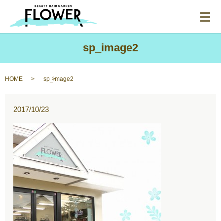
メ
sp_image2
HOME
sp_image2
2017/10/23